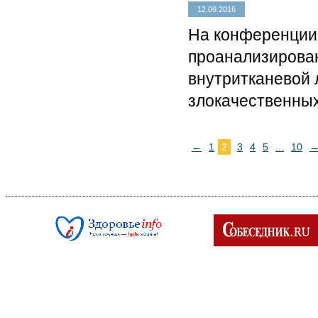
12.09.2016
На конференции,
проанализирова
внутритканевой 
злокачественны
←
1
2
3
4
5
...
10